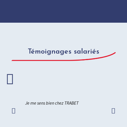
Témoignages salariés
en chez TRABET
Je viens travailler avec plaisir